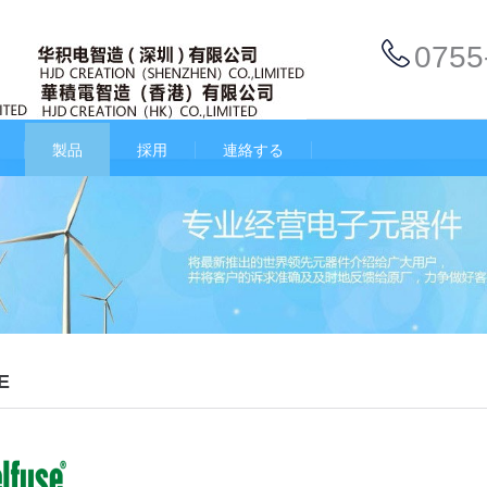
0755
製品
採用
連絡する
E