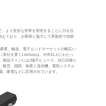
で、より安全な世界を実現することに力を注
抱えており、お客様と協力して革新的で信頼
、產業、輸送、電子エンドマーケットの幅広い
に本社を置く
Littelfuse
は、
95
年以上にわたっ
。製品ラインには
3
端子ヒューズ、自己回復ヒ
、航空、国防、衛星と送信機、電気システム
蔵、家電などに応用されています。