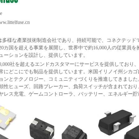
e
.littelfuse.cn
は多様な產業技術制造会社であり、持続可能で、コネクテッド
20
カ国を超える事業を展開し、世界中で約
16,000
人の従業員を
ューションを設計し、提供しています。
0,000
社を超えるエンドカスタマーにサービスを提供しており
常にどこにでも制品を提供しています。米国イリノイ州シカゴ
ョンとテクノロジー、コミュニティづくりを推進してきました
頼性ヒューズ、回路ブレーカー、負荷スイッチが含まれており
ヤレス充電、ゲームコントローラ、バッテリー、エネルギー貯