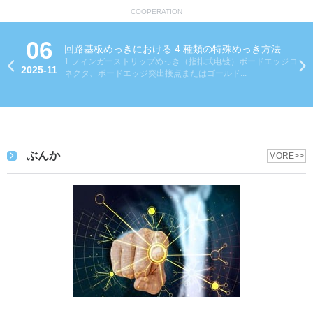
COOPERATION
06
回路基板めっきにおける 4 種類の特殊めっき方法
1.フィンガーストリップめっき（指排式电镀）ボードエッジコ
2025-11
ネクタ、ボードエッジ突出接点またはゴールド...
ぶんか
MORE>>