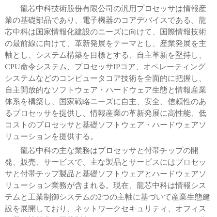
龍芯中科技術股份有限公司の汎用プロセッサは情報産
業の基礎部品であり、電子機器のコアデバイスである。龍
芯中科は国家情報化建設のニーズに向けて、国際情報技術
の最前線に向けて、革新発展をテーマとし、産業発展を主
軸とし、システム構築を目標とする、自主革新を堅持し、
CPU
命令システム、プロセッサ
IP
コア、オペレーティング
システムなどのコンピュータコア技術を全面的に把握し、
自主開放的なソフトウェア・ハードウェア生態と情報産業
体系を構築し、国家戦略ニーズに自主、安全、信頼性のあ
るプロセッサを提供し、情報産業の革新発展に高性能、低
コストのプロセッサと基礎ソフトウェア・ハードウェアソ
リューションを提供する。
龍芯中科の主な業務はプロセッサと付帯チップの開
発、販売、サービスで、主な製品とサービスにはプロセッ
サと付帯チップ製品と基礎ソフトウェアとハードウェアソ
リューション業務が含まれる。現在、龍芯中科は情報シス
テムと工業制御システムの
2
つの主軸に基づいて産業生態建
設を展開しており、ネットワークセキュリティ、オフィス