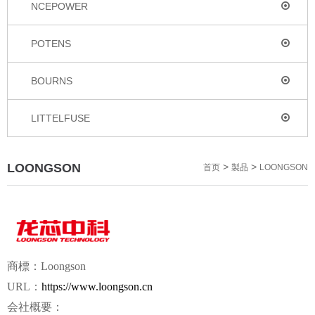
NCEPOWER
POTENS
BOURNS
LITTELFUSE
LOONGSON
>
>
首页
製品
LOONGSON
商標：Loongson
URL：
https://www.loongson.cn
会社概要：