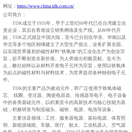
网址：
https://www.china.tdk.com.cn/
公司简介：
TDK成立于1935年，早于上世纪60年代已在台湾建立合
资企业，其后在香港设立销售网络及生产线。从80年代开
始，TD
K正式踏足中国大陆，至今已分别在华东、华南以及
华北等多个地区相继建立了大型生产据点，业务扩展全国。
以实现世界最初的磁性材料
“铁氧体”的工业化生产为创业宗
旨，欲不断创造全新价值、为人类做出积极贡献。迄今为
止，敝社始终以从材料开发电子元件为宗旨，使用以铁氧体
为起点的磁性材料与材料技术，为世界提供各种独创电子元
件。
TDK的主要产品为被动元件，即广泛使用于铁氧体磁
芯、 线圈、变压器、陶瓷电容器、传感器等电子、电子设备
中的各类基础元件。以积累至今的高新技术与核心技能为基
础，积极研发与制造磁头、磁铁、电源、电池等设备。
主要涉及领域：工控、服务器电源、基站电源、体育照
明、新能源储能、车载、医疗、航太、工业机器人、空气源