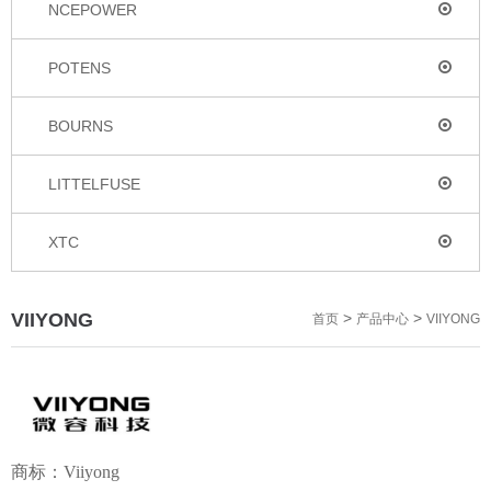
NCEPOWER
POTENS
BOURNS
LITTELFUSE
XTC
VIIYONG
>
>
首页
产品中心
VIIYONG
商标：
Viiyong