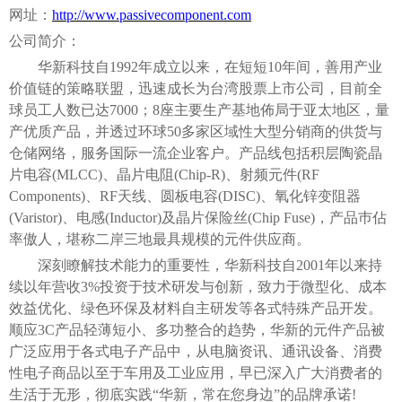
网址：
http://www.passivecomponent.com
公司简介：
华新科技自
1992年成立以来，在短短10年间，善用产业
价值链的策略联盟，迅速成长为台湾股票上市公司，目前全
球员工人数已达7000；8座主要生产基地佈局于亚太地区，量
产优质产品，并透过环球50多家区域性大型分销商的供货与
仓储网络，服务国际一流企业客户。产品线包括积层陶瓷晶
片电容(MLCC)、晶片电阻(Chip-R)、射频元件(RF
Components)、RF天线、圆板电容(DISC)、氧化锌变阻器
(Varistor)、电感(Inductor)及晶片保险丝(Chip Fuse)，产品巿佔
率傲人，堪称二岸三地最具规模的元件供应商。
深刻瞭解技术能力的重要性，华新科技自
2001年以来持
续以年营收3%投资于技术研发与创新，致力于微型化、成本
效益优化、绿色环保及材料自主研发等各式特殊产品开发。
顺应3C产品轻薄短小、多功整合的趋势，华新的元件产品被
广泛应用于各式电子产品中，从电脑资讯、通讯设备、消费
性电子商品以至于车用及工业应用，早已深入广大消费者的
生活于无形，彻底实践“华新，常在您身边”的品牌承诺!